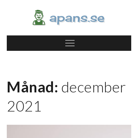
Skip
to
content
apans.se
Allt om jobb, smart teknik och hälsa
Menu
Månad:
december
2021