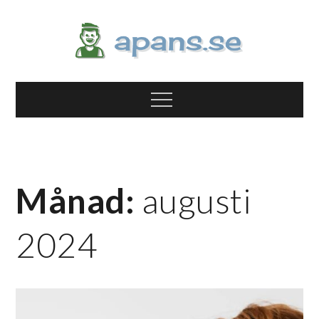
Skip
to
content
apans.se
Allt om jobb, smart teknik och hälsa
Menu
Månad:
augusti
2024