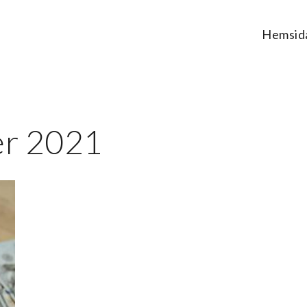
Hemsid
ans.se
m jobb, smart teknik och hälsa
er 2021