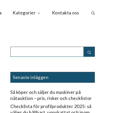
a
Kategorier
Kontakta oss
Search
Search
for:
Senaste inläggen
Så köper och säljer du maskiner på
nätauktion – pris, risker och checklistor
Checklista för profilprodukter 2025: så
väljer du hållbart, uppskattat och inom